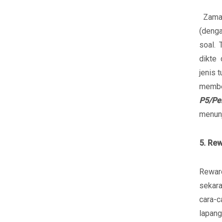
Zaman
(denga
soal. 
dikte
jenis 
memb
P5/Pe
menun
5. Re
Rewar
sekar
cara-c
lapang