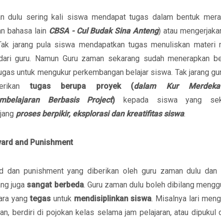
 dulu sering kali siswa mendapat tugas dalam bentuk mer
n bahasa lain
CBSA - Cul Budak Sina Anteng
) atau mengerjaka
Tak jarang pula siswa mendapatkan tugas menuliskan materi 
 dari guru. Namun Guru zaman sekarang sudah menerapkan be
tugas untuk mengukur perkembangan belajar siswa. Tak jarang gu
erikan
tugas berupa proyek (
dalam Kur Merdek
mbelajaran Berbasis Project
)
kepada siswa yang seka
jang
proses berpikir, eksplorasi dan kreatifitas siswa
.
ward and Punishment
d dan punishment yang diberikan oleh guru zaman dulu dan
ang juga
sangat berbeda
. Guru zaman dulu boleh dibilang meng
ara yang
tegas
untuk
mendisiplinkan siswa
. Misalnya lari menge
an, berdiri di pojokan kelas selama jam pelajaran, atau dipukul