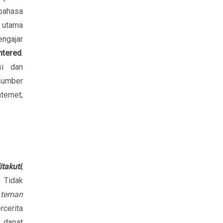
bahasa
r utama
engajar
ntered
.
si dan
sumber
ernet,
itakuti
,
 Tidak
i teman
rcerita
 dapat