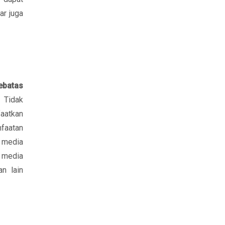
ar juga
ebatas
. Tidak
aatkan
faatan
 media
media
an lain