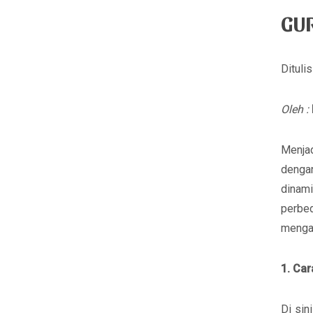
GUR
Dituli
Oleh :
Menjad
denga
dinami
perbe
mengaj
1. Ca
Di sin