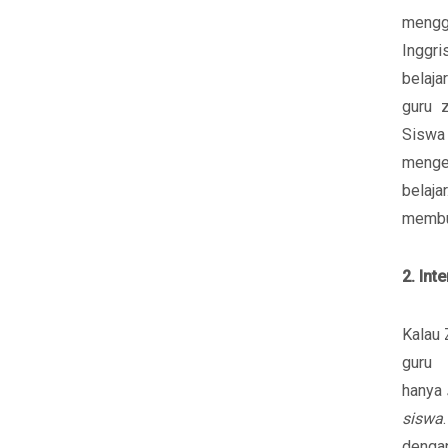
mengg
Inggri
belaja
guru 
Siswa
menge
belaj
membua
2. Int
Kalau 
guru 
hanya
siswa
denga