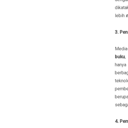
dikata
lebih
3. Pe
Media
buku
,
hanya
berba
tekno
pembel
berupa
sebaga
4. Pe