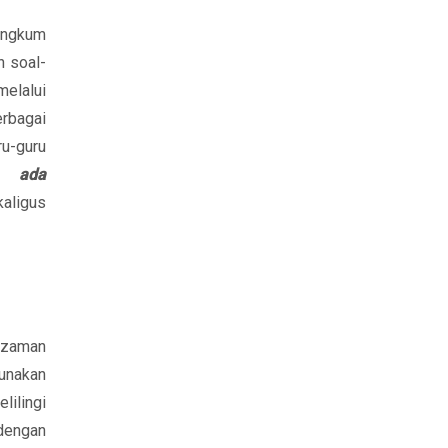
angkum
n soal-
melalui
rbagai
ru-guru
a ada
ligus
 zaman
gunakan
lilingi
 dengan