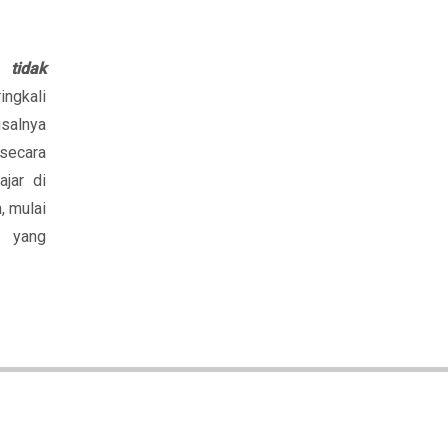
ah
tidak
ingkali
salnya
 secara
jar di
, mulai
a yang