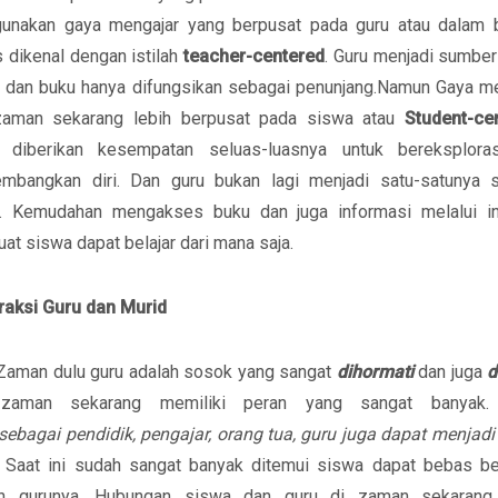
unakan gaya mengajar yang berpusat pada guru atau dalam 
s dikenal dengan istilah
teacher-centered
. Guru menjadi sumbe
r dan buku hanya difungsikan sebagai penunjang.Namun Gaya m
zaman sekarang lebih berpusat pada siswa atau
Student-ce
 diberikan kesempatan seluas-luasnya untuk bereksplora
mbangkan diri. Dan guru bukan lagi menjadi satu-satunya 
ar. Kemudahan mengakses buku dan juga informasi melalui int
t siswa dapat belajar dari mana saja.
eraksi Guru dan Murid
Zaman dulu guru adalah sosok yang sangat
dihormati
dan juga
d
zaman sekarang memiliki peran yang sangat banyak.
sebagai pendidik, pengajar, orang tua, guru juga dapat menjad
. Saat ini sudah sangat banyak ditemui siswa dapat bebas be
n gurunya. Hubungan siswa dan guru di zaman sekarang