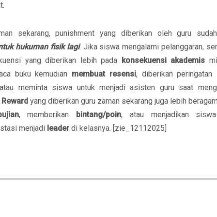
t.
man sekarang, punishment yang diberikan oleh guru sud
tuk hukuman fisik lagi
. Jika siswa mengalami pelanggaran, ser
kuensi yang diberikan lebih pada
konsekuensi akademis
mi
aca buku kemudian
membuat resensi
, diberikan peringatan
, atau meminta siswa untuk menjadi asisten guru saat menga
.
Reward
yang diberikan guru zaman sekarang juga lebih beragam
pujian
, memberikan
bintang/poin
, atau menjadikan sisw
stasi menjadi
leader
di kelasnya. [zie_12112025]