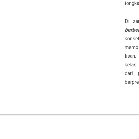
tongka
Di za
berben
konse
memb
lisan
kelas
dari
berpre