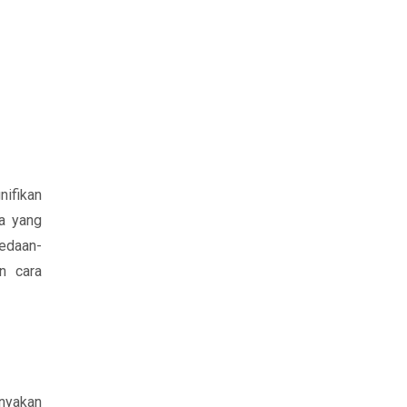
nifikan
a yang
bedaan-
n cara
anyakan